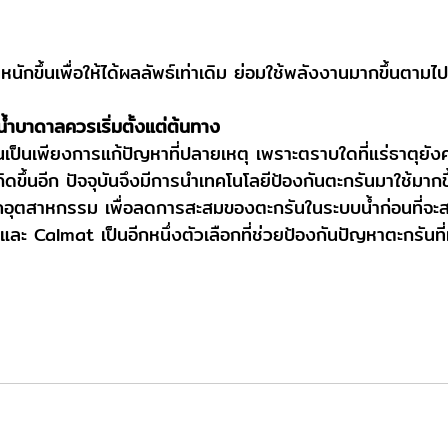
นักขึ้นเพื่อให้ได้ผลลัพธ์เท่าเดิม ย่อมใช้พลังงานมากขึ้นตามไ
้ำบาดาลควรเริ่มตั้งแต่ต้นทาง
เป็นเพียงการแก้ปัญหาที่ปลายเหตุ เพราะตราบใดที่แร่ธาตุยังค
ิดขึ้นอีก ปัจจุบันจึงมีการนำเทคโนโลยีป้องกันตะกรันมาใช้มากขึ
อุตสาหกรรม เพื่อลดการสะสมของตะกรันในระบบน้ำก่อนที่จะส
ะ Calmat เป็นอีกหนึ่งตัวเลือกที่ช่วยป้องกันปัญหาตะกรันที่มั