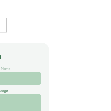
ขจัดคราบหินปูนบนกระจก
น้ำ พร้อมลดการเกิดคราบ
h
t Name
ssage