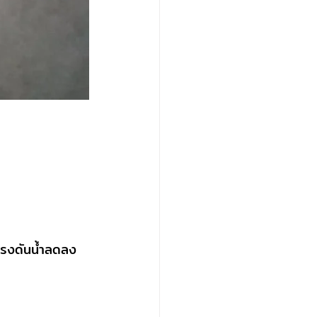
แรงดันน้ำลดลง