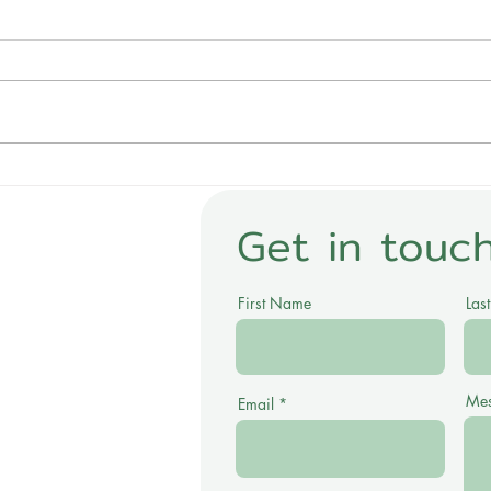
น้ำออกฝักบัวไม่สม่ำเสมอ ฝักบัว
วิธี
น้ำไหลไม่แรง แก้อย่างไร
ห้อง
Get in touc
ซ้ำ
First Name
Las
ด
ยก 6
Me
Email
า กทม. 10120