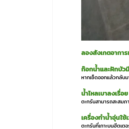
ลองสังเกตอาการเห
ก๊อกน้ำและฝักบัว
หากเช็ดออกแล้วกลับมาเป
น้ำไหลเบาลงเรื่อย
ตะกรันสามารถสะสมภาย
เครื่องทำน้ำอุ่นใช
ตะกรันที่เกาะบนฮีตเต