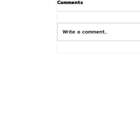
Comments
Write a comment...
ตะกรันหินปูนคืออะไร? สาเหตุ
ผลกระทบ และวิธีป้องกันที่
เจ้าของบ้านควรรู้
ติดต่อเรา
บริษัท เอสจีไอ เทคโนโลยี จำกั
899/7 ซ.สาธุประดิษฐ์ 58 แ
แขวงบางโพงพาง เขตยานนาว