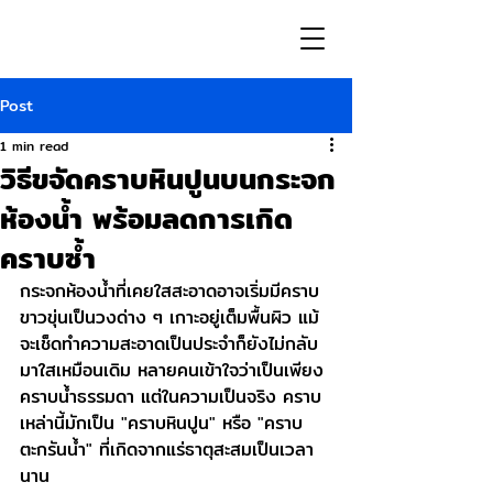
Post
1 min read
วิธีขจัดคราบหินปูนบนกระจก
ห้องน้ำ พร้อมลดการเกิด
คราบซ้ำ
กระจกห้องน้ำที่เคยใสสะอาดอาจเริ่มมีคราบ
ขาวขุ่นเป็นวงด่าง ๆ เกาะอยู่เต็มพื้นผิว แม้
จะเช็ดทำความสะอาดเป็นประจำก็ยังไม่กลับ
มาใสเหมือนเดิม หลายคนเข้าใจว่าเป็นเพียง
คราบน้ำธรรมดา แต่ในความเป็นจริง คราบ
เหล่านี้มักเป็น "คราบหินปูน" หรือ "คราบ
ตะกรันน้ำ" ที่เกิดจากแร่ธาตุสะสมเป็นเวลา
นาน