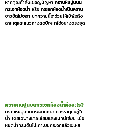
หากคุณกำลังเผชิญปัญหา 
คราบหินปูนบน
กระจกห้องน้ำ
 หรือ 
กระจกห้องน้ำเป็นคราบ
ขาวขัดไม่ออก
 บทความนี้จะช่วยให้เข้าใจถึง
สาเหตุและแนวทางลดปัญหาได้อย่างตรงจุด
คราบหินปูนบนกระจกห้องน้ำคืออะไร?
คราบหินปูนบนกระจกเกิดจากแร่ธาตุที่อยู่ใน
น้ำ โดยเฉพาะแคลเซียมและแมกนีเซียม เมื่อ
หยดน้ำกระเด็นไปเกาะบนกระจกแล้วระเหย