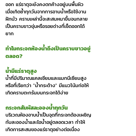
ออก แร่ธาตุจะยังคงตกค้างอยู่บนพื้นผิว 
เมื่อเกิดซ้ำทุกวันจากการอาบน้ำหรือใช้งาน
ฝักบัว คราบเหล่านี้จะสะสมหนาขึ้นจนกลาย
เป็นคราบขาวขุ่นหรือรอยด่างที่เช็ดออกได้
ยาก
ทำไมกระจกห้องน้ำถึงเป็นคราบขาวอยู่
ตลอด?
น้ำมีแร่ธาตุสูง
น้ำที่มีปริมาณแคลเซียมและแมกนีเซียมสูง 
หรือที่เรียกว่า "น้ำกระด้าง" มีแนวโน้มก่อให้
เกิดคราบตะกรันบนกระจกได้ง่าย
กระจกสัมผัสละอองน้ำทุกวัน
บริเวณห้องอาบน้ำเป็นจุดที่กระจกต้องเผชิญ
กับละอองน้ำและไอน้ำอยู่ตลอดเวลา ทำให้
เกิดการสะสมของแร่ธาตุอย่างต่อเนื่อง